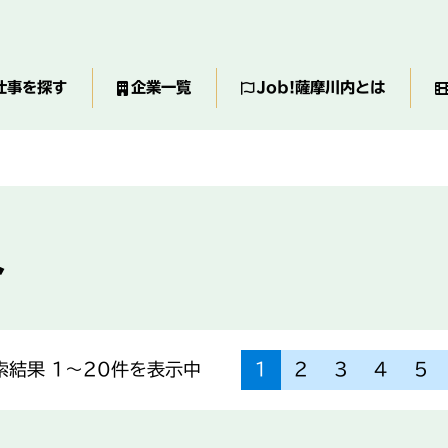
仕事を探す
企業一覧
Job!薩摩川内とは
ト
索結果
1〜20件を
表示中
1
2
3
4
5