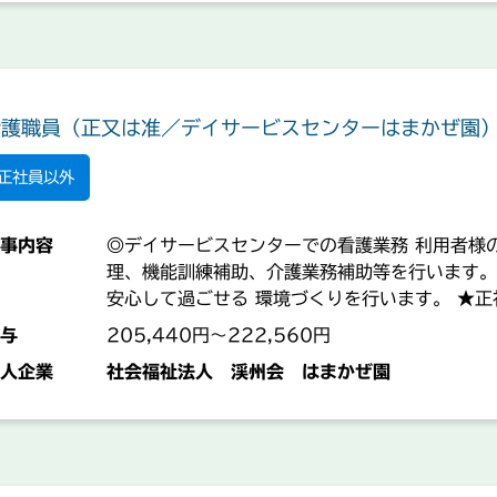
看護職員（正又は准／デイサービスセンターはまかぜ園
正社員以外
事内容
◎デイサービスセンターでの看護業務 利用者様
理、機能訓練補助、介護業務補助等を行います。
安心して過ごせる 環境づくりを行います。 ★正
や体調不良等にも柔軟に対応できるよう、 スタ
与
205,440円～222,560円
ています。 【業務の変更範囲：事業所の定める
人企業
社会福祉法人 渓州会 はまかぜ園