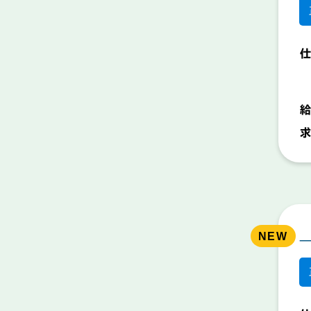
仕
給
求