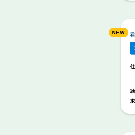
仕
給
求