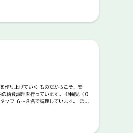
を作り上げていく ものだからこそ、安
内の給食調理を行っています。 ◎園児（０
タッフ ６～８名で調理しています。 ◎も
タッフ２名で 対応しています。 ＊就業時
な方、こどもとのふれあいが好きな方を希
業務】 「就業場所：平佐町」