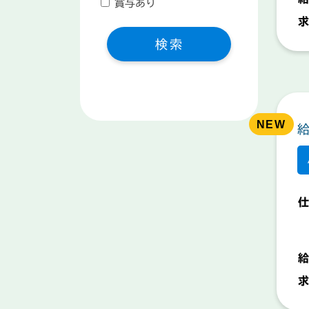
賞与あり
求
検索
仕
給
求