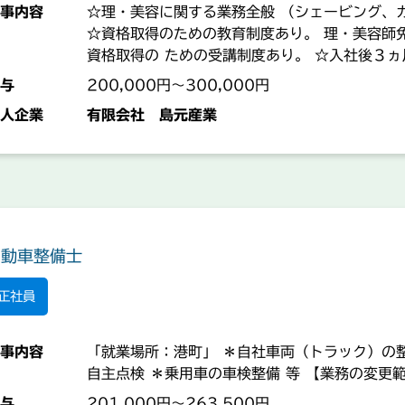
事内容
☆理・美容に関する業務全般 （シェービング、
☆資格取得のための教育制度あり。 理・美容師
資格取得の ための受講制度あり。 ☆入社後３
を決定しま す。 ◆短時間勤務・アルバイトも可
与
200,000円～300,000円
める業務】 「就業場所：鹿児島県一円」
人企業
有限会社 島元産業
自動車整備士
正社員
事内容
「就業場所：港町」 ＊自社車両（トラック）の
自主点検 ＊乗用車の車検整備 等 【業務の変更
与
201,000円～263,500円