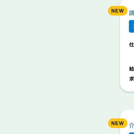
仕
給
求