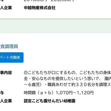
人企業
中越物産株式会社
給食調理員
パート労働者
事内容
◎こどもたちが口にするもの、こどもたちの身体
全・安心なものを提供したいという思いで、 園
～６歳児）・職員あわせて約３３０名分を調理ス
しくは園児・職員あわせて約１２０名分を調理ス
与
時間額（ａ＋ｂ）1,070円～1,120円
間は週２０時間未満となります。 ＊料理が好き
人企業
認定こども園せんだい幼稚園
望します。 【業務変更の範囲：事業所の定める