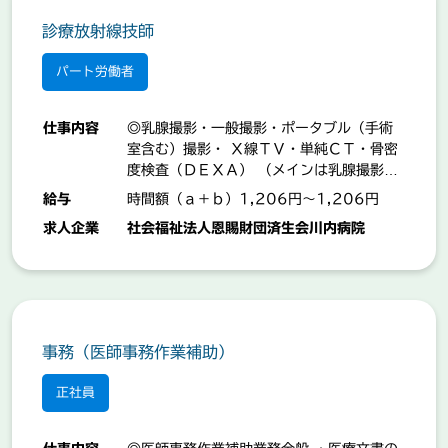
診療放射線技師
特徴から探す
パート労働者
UIJターン歓迎
マイカー通勤可
仕事内容
◎乳腺撮影・一般撮影・ポータブル（手術
室含む）撮影・ Ｘ線ＴＶ・単純ＣＴ・骨密
職場禁煙
度検査（ＤＥＸＡ） （メインは乳腺撮影）
昇給あり
◎可搬型媒体作成・取込 ◎受付業務補助 等
給与
時間額（ａ＋ｂ）1,206円～1,206円
賞与あり
【業務の変更範囲：事業所の定める業務】
求人企業
社会福祉法人恩賜財団済生会川内病院
「就業場所：原田町」
検索
事務（医師事務作業補助）
正社員