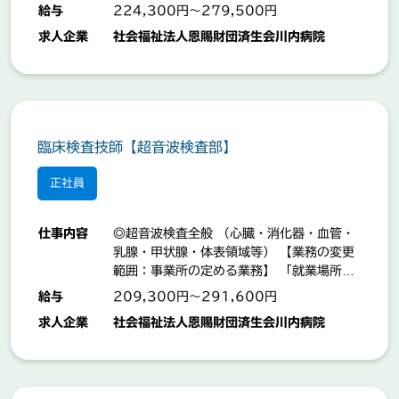
掃（机、床、流し等）、シーツ交換 ＊検査
給与
224,300円～279,500円
室、放射線室等の場所案内 ＊入院案内、入
求人企業
社会福祉法人恩賜財団済生会川内病院
院患者の病棟等の案内、送迎業務 【業務の
変更範囲：変更なし】 「就業場所：原田
町」
臨床検査技師【超音波検査部】
正社員
仕事内容
◎超音波検査全般 （心臓・消化器・血管・
乳腺・甲状腺・体表領域等） 【業務の変更
範囲：事業所の定める業務】 「就業場所：
原田町」
給与
209,300円～291,600円
求人企業
社会福祉法人恩賜財団済生会川内病院