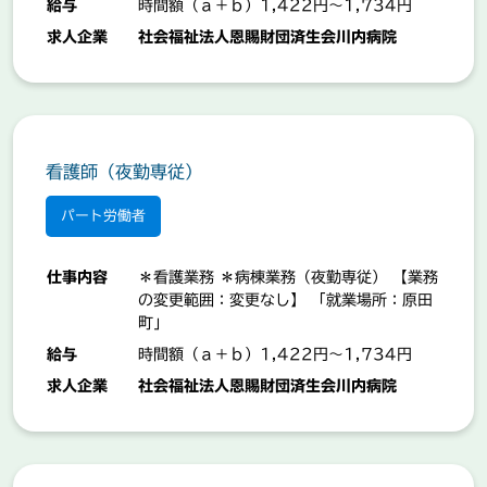
給与
時間額（ａ＋ｂ）1,422円～1,734円
サービス・警備・清掃
企業の皆さんへ
求人企業
社会福祉法人恩賜財団済生会川内病院
イベント・レジャー・娯楽
教育・カルチャー・スポーツ
理・美容
医療・介護・福祉
看護師（夜勤専従）
ドライバー・配達
製造・工場・倉庫
パート労働者
ハローワーク
IT・エンジニア
クリエイティブ・編集・出版
仕事内容
＊看護業務 ＊病棟業務（夜勤専従） 【業務
の変更範囲：変更なし】 「就業場所：原田
専門職
薩摩川内市
町」
土木・建設・農林水産
給与
時間額（ａ＋ｂ）1,422円～1,734円
求人企業
社会福祉法人恩賜財団済生会川内病院
検索