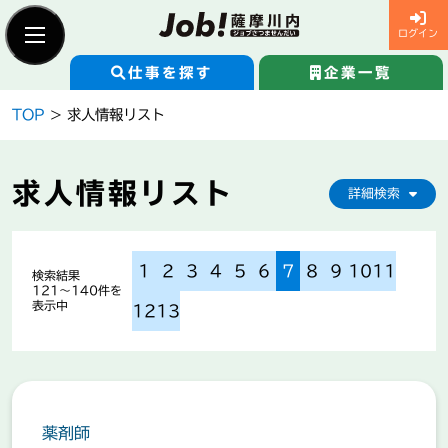
ログイン
仕事を探す
企業一覧
Skip
TOP
> 求人情報リスト
to
content
新規登録
求職者ログイン
求人情報リスト
詳細検索
仕事を探す
1
2
3
4
5
6
7
8
9
10
11
検索結果
121〜140件を
企業一覧
表示中
12
13
求人情報を検索
Job!薩摩川内とは
薬剤師
企業の紹介