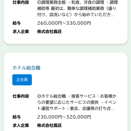
仕事内容
◎調理業務全般 ・和食、洋食の調理 ・調理
補助等 最初は、簡単な調理補助業務（盛り
付け、皿洗いなど）から始めていただきま
す。 【業務の変更範囲：事業所の定める業
給与
260,000円～330,000円
務】 「就業場所：白和町」
求人企業
株式会社鳳荘
ホテル総合職
正社員
仕事内容
◎ホテル総合職 ・接客サービス：お客様か
らの要望に応じたサービスの提供 ・イベン
ト運営サポート：宴会、会議等の打ち合わ
せ ・フロントサポート：宿泊のお客様への
給与
230,000円～320,000円
対応、打ち合わせ ・会場設営：宴会場、会
求人企業
株式会社鳳荘
議室の設営等 ・その他：施設の清掃、設備