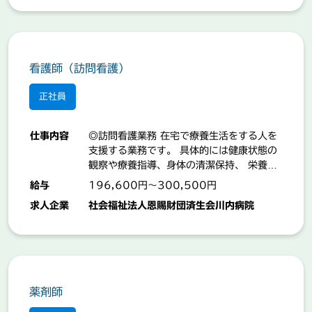
看護師（訪問看護）
正社員
仕事内容
◎訪問看護業務 在宅で療養生活をする人を
支援する業務です。 具体的には健康状態の
観察や療養指導、身体の清潔保持、 栄養管
理、薬の説明等です。 又、医療器具の使用
給与
196,600円～300,500円
法についても家族の方にわかりやすく説
求人企業
社会福祉法人恩賜財団済生会川内病院
明、 指導して頂きます。 【業務の変更範
囲：変更なし】 「就業場所：原田町」
薬剤師