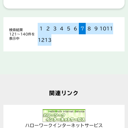
場づくりに努めています。 【業務の変更範
囲：事業所の定める業務】
1
2
3
4
5
6
7
8
9
10
11
検索結果
121〜140件を
表示中
12
13
関連リンク
ハローワークインターネットサービス