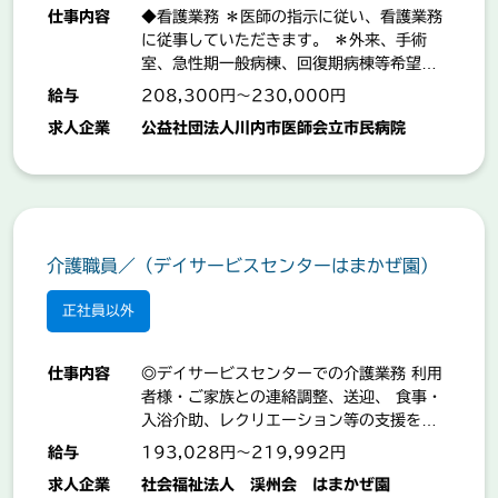
仕事内容
◆看護業務 ＊医師の指示に従い、看護業務
に従事していただきます。 ＊外来、手術
室、急性期一般病棟、回復期病棟等希望に
応じます ◎各種研修会も実施。フォローア
給与
208,300円～230,000円
ップ体制も充実 ◎夜勤回数（１回～９回）
求人企業
公益社団法人川内市医師会立市民病院
選択可能 ●まず一度病院へ来てみません
か？ いろいろな働き方が出来ますので、ご
相談に応じます。 【業務の変更範囲：事業
所の定める業務】
介護職員／（デイサービスセンターはまかぜ園）
正社員以外
仕事内容
◎デイサービスセンターでの介護業務 利用
者様・ご家族との連絡調整、送迎、 食事・
入浴介助、レクリエーション等の支援を行
います。 ★正社員登用制度あり★ ★お子様
給与
193,028円～219,992円
の学校行事や体調不良等にも 柔軟に対応で
求人企業
社会福祉法人 渓州会 はまかぜ園
きるよう、スタッフ同士で 協力し合える職