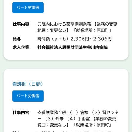
パート労働者
お知らせ
仕事内容
○院内における薬剤調剤業務 【業務の変更
範囲：変更なし】 「就業場所：原田町」
給与
時間額（ａ＋ｂ）2,306円～2,306円
お問い合わせ
求人企業
社会福祉法人恩賜財団済生会川内病院
検索
マイページ利用マニュアル
看護師（日勤）
職種から検索
パート労働者
営業
事務・オフィスワーク
仕事内容
◎看護業務全般 （１）病棟 （２）腎センタ
販売
企業ログイン
ー （３）外来 （４）手術室 【業務の変更
範囲：変更なし】 「就業場所：原田町」
飲食・フード