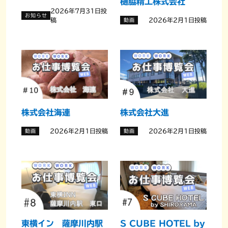
樋脇精工株式会社
2026年7月31日投
お知らせ
稿
2026年2月1日投稿
動画
お知らせ
お問い合わせ
マイページ利用マニュアル
株式会社海連
株式会社大進
2026年2月1日投稿
2026年2月1日投稿
動画
動画
企業ログイン
東横イン 薩摩川内駅
S CUBE HOTEL by