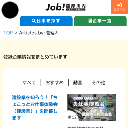
ログイン
仕事を探す
企業一覧
Skip
TOP
>
Articles by: 管理人
to
content
新規登録
求職者ログイン
登録企業情報をまとめています
仕事を探す
すべて
おすすめ
動画
その他
企業一覧
建設業を知ろう！「ち
ょこっとお仕事体験会
Job!薩摩川内とは
（建設業）」を開催し
ます
企業の紹介