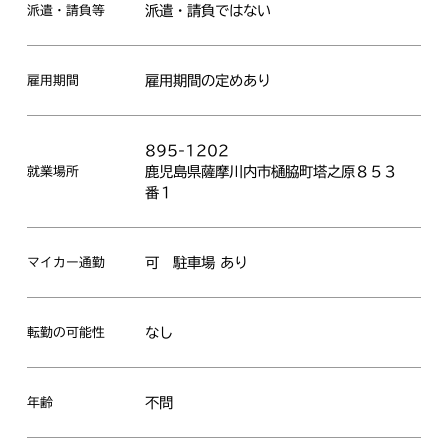
派遣・請負ではない
派遣・請負等
企業の皆さんへ
雇用期間の定めあり
雇用期間
895-1202
鹿児島県薩摩川内市樋脇町塔之原８５３
就業場所
番１
ハローワーク
可
駐車場 あり
マイカー通勤
薩摩川内市
なし
転勤の可能性
不問
年齢