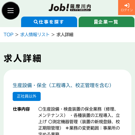
ログイン
仕事を探す
企業一覧
Skip
TOP
>
求人情報リスト
> 求人詳細
to
content
新規登録
求職者ログイン
求人詳細
仕事を探す
生産設備・保全（工程導入、校正管理を含む）
企業一覧
正社員以外
仕事内容
○生産設備・検査装置の保全業務（修理、
Job!薩摩川内とは
メンテナンス） ・各種装置の工程導入、立
上げ 〇測定機器管理（装置の新規登録、校
正期限管理） ＊業務の変更範囲：事業所の
企業の紹介
定める業務