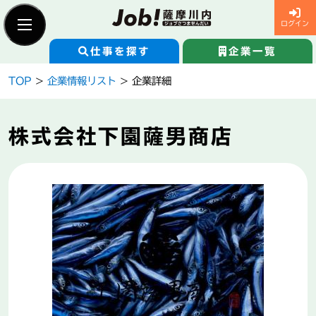
ログイン
仕事を探す
企業一覧
Skip
TOP
>
企業情報リスト
> 企業詳細
to
content
新規登録
求職者ログイン
株式会社下園薩男商店
仕事を探す
企業一覧
Job!薩摩川内とは
企業の紹介