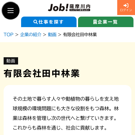
ログイン
仕事を探す
企業一覧
Skip
TOP
>
企業の紹介
>
動画
> 有限会社田中林業
to
content
新規登録
求職者ログイン
動画
仕事を探す
有限会社田中林業
企業一覧
その土地で暮らす人々や動植物の暮らしを支え地
球規模の環境問題にも大きな役割をもつ森林。林
Job!薩摩川内とは
業は森林を管理し次の世代へと繋げていきます。
これからも森林を通じ、社会に貢献します。
企業の紹介