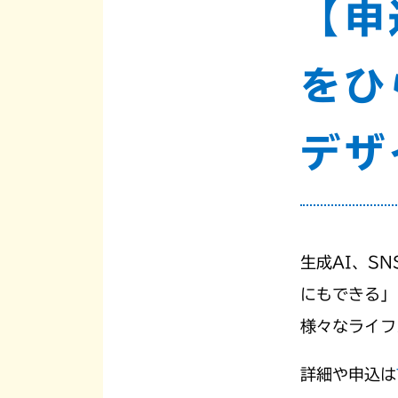
【申
をひ
デザ
生成AI、S
にもできる」
様々なライフ
詳細や申込は