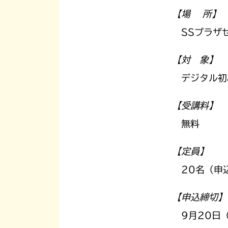
【場 所】
SSプラザせ
【対 象】
デジタル初
【受講料】
無料
【定員】
20名（申
【申込締切】
9月20日